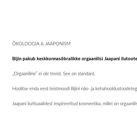
ÖKOLOOGIA & JAAPONISM
Bijin pakub keskkonnasõbralikke orgaanilisi Jaapani ilutoot
„Orgaaniline” ei ole trend. See on standard.
Hoolitse enda eest teistmoodi Bijini näo- ja kehahooldustoodete
Jaapani ilurituaalidest inspireeritud kosmeetika, millel on orgaani