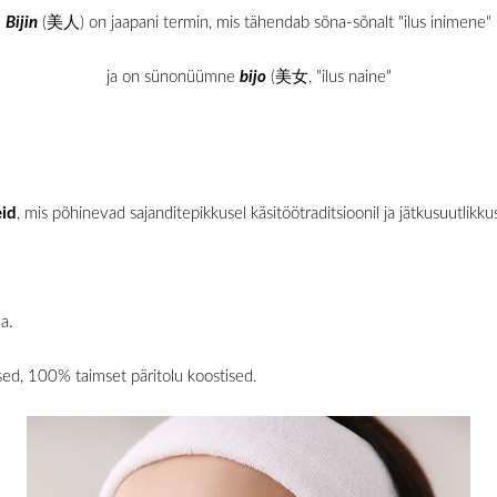
Bijin
(
美人
)
on jaapani
termin, mis tähendab sõna-sõnalt "ilus inimene"
ja on sünonüümne
bijo
(
美女
, "ilus naine"
eid
, mis põhinevad sajanditepikkusel käsitöötraditsioonil ja jätkusuutlikku
ga.
lised, 100% taimset päritolu koostised.