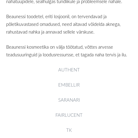
nahatüüpidele, sealhulgas tundlikule ja probleemsele nahale.
Beaunessi toodetel, eriti losjoonil, on tervendavad ja
põletikuvastased omadused, need aitavad võidelda aknega,
rahustavad nahka ja annavad sellele värskuse.
Beaunessi kosmeetika on välja töötatud, võttes arvesse
teadusuuringuid ja loodusressursse, et tagada naha tervis ja ilu.
AUTHENT
EMBELLIR
SARANARI
FAIRLUCENT
TK