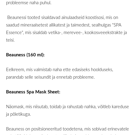
probleemse naha puhul.
Beaunessi tooted sisaldavad ainulaadseid koostisosi, mis on
saadud mineraalsetest allikatest ja taimedest, sealhulgas "SPA
Essence", mis sisaldab vetika-, merevee-, kookosveeekstrakte ja
teisi.
Beauness (160 ml):
Eelkreem, mis valmistab naha ette edasiseks hoolduseks,
parandab selle seisundit ja ennetab probleeme.
Beauness Spa Mask Sheet:
Näomask, mis niisutab, toidab ja rahustab nahka, võitleb kareduse
ja põletikuga.
Beauness on positsioneeritud toodetena, mis sobivad erinevatele