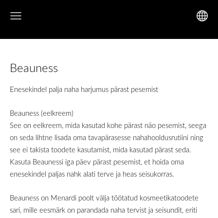
Beauness
Enesekindel palja naha harjumus pärast pesemist
Beauness (eelkreem)
See on eelkreem, mida kasutad kohe pärast näo pesemist, seega
on seda lihtne lisada oma tavapärasesse nahahooldusrutiini ning
see ei takista toodete kasutamist, mida kasutad pärast seda.
Kasuta Beaunessi iga päev pärast pesemist, et hoida oma
enesekindel paljas nahk alati terve ja heas seisukorras.
Beauness on Menardi poolt välja töötatud kosmeetikatoodete
sari, mille eesmärk on parandada naha tervist ja seisundit, eriti