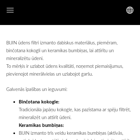
BIJIN ūdens filtri izmanto dabiskus materiālus, piemēram,
binčotana kokogli un keramikas bumbiņas, lai attīrītu un
mineralizētu ūdeni.
To mērķis ir uzlabot ūdens kvalitāti, noņemot piemaisījumus,
pievienojot minerālvielas un uzlabojot garšu.
Galvenās īpašības un ieguvumi:
Binčotana kokogle:
Tradicionāla japāņu kokogle, kas pazīstama ar spēju filtrēt,
mineralizēt un attīrīt ūdeni.
Keramikas bumbiņas:
BIJIN izmanto trīs veidu keramikas bumbiņas (aktīvās,