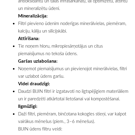
antioksidantu un tālās infrasarkanās), lai optimizētu, attīrītu
un mineralizētu ūdeni.
Mineralizācija:
Filtri pievieno ūdenim noderīgas minerālvielas, piemēram,
kalciju, kāliju un silīcijskābi.
Attīrīšana:
Tie noņem hloru, mikropiesārņotājus un citus
piemaisījumus no tekoša ūdens.
Garšas uzlabošana:
Noņemot piemaisījumus un pievienojot minerālvielas, filtri
var uzlabot ūdens garšu.
Videi draudzīgi:
Daudzi BIJIN filtri ir izgatavoti no ilgtspējīgiem materiāliem
un ir paredzēti atkārtotai lietošanai vai kompostēšanai.
Ilgmūžīgi:
Daži filtri, piemēram, binčotana kokogles stieņi, var kalpot
vairākus mēnešus (piem., 3–6 mēnešus).
BIJIN ūdens filtru veidi: