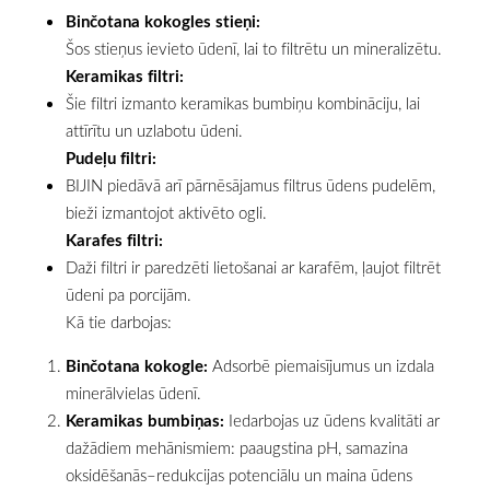
Binčotana kokogles stieņi:
Šos stieņus ievieto ūdenī, lai to filtrētu un mineralizētu.
Keramikas filtri:
Šie filtri izmanto keramikas bumbiņu kombināciju, lai
attīrītu un uzlabotu ūdeni.
Pudeļu filtri:
BIJIN piedāvā arī pārnēsājamus filtrus ūdens pudelēm,
bieži izmantojot aktivēto ogli.
Karafes filtri:
Daži filtri ir paredzēti lietošanai ar karafēm, ļaujot filtrēt
ūdeni pa porcijām.
Kā tie darbojas:
Binčotana kokogle:
Adsorbē piemaisījumus un izdala
minerālvielas ūdenī.
Keramikas bumbiņas:
Iedarbojas uz ūdens kvalitāti ar
dažādiem mehānismiem: paaugstina pH, samazina
oksidēšanās–redukcijas potenciālu un maina ūdens