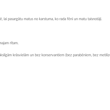
, lai pasargātu matus no karstuma, ko rada fēni un matu taisnotāji.
majam rītam.
ākslīgām krāsvielām un bez konservantiem (bez parabēniem, bez metilizo