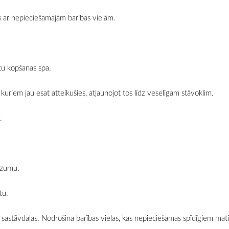
os ar nepieciešamajām barības vielām.
atu kopšanas spa.
kuriem jau esat atteikušies, atjaunojot tos līdz veselīgam stāvoklim.
.
dzumu.
tu.
sastāvdaļas. Nodrošina barības vielas, kas nepieciešamas spīdīgiem mat