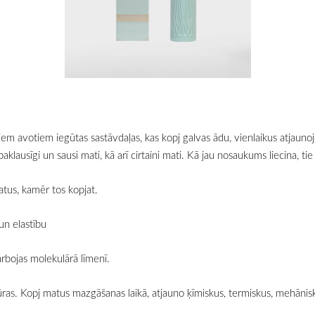
iem avotiem iegūtas sastāvdaļas, kas kopj galvas ādu, vienlaikus atjauno
klausīgi un sausi mati, kā arī cirtaini mati. Kā jau nosaukums liecina, tie
atus, kamēr tos kopjat.
un elastību
arbojas molekulārā līmenī.
tūras. Kopj matus mazgāšanas laikā, atjauno ķīmiskus, termiskus, mehānis