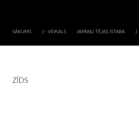
SĀKUMS
J - VEIKALS
JAPĀŅU TĒJAS ISTABA
J
ZĪDS