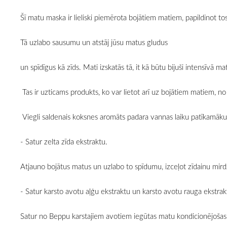
Šī matu maska ir lieliski piemērota bojātiem matiem, papildinot t
Tā uzlabo sausumu un atstāj jūsu matus gludus
un spīdīgus kā zīds. Mati izskatās tā, it kā būtu bijuši intensīvā m
Tas ir uzticams produkts, ko var lietot arī uz bojātiem matiem, no 
Viegli saldenais koksnes aromāts padara vannas laiku patīkamāku
- Satur zelta zīda ekstraktu.
Atjauno bojātus matus un uzlabo to spīdumu, izceļot zīdainu mir
- Satur karsto avotu aļģu ekstraktu un karsto avotu rauga ekstrak
Satur no Beppu karstajiem avotiem iegūtas matu kondicionējošas 