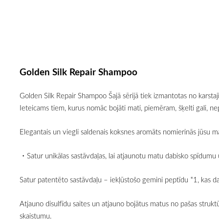
Golden Silk Repair Shampoo
Golden Silk Repair Shampoo Šajā sērijā tiek izmantotas no karstaj
Ieteicams tiem, kurus nomāc bojāti mati, piemēram, šķelti gali, nepa
Elegantais un viegli saldenais koksnes aromāts nomierinās jūsu m
・Satur unikālas sastāvdaļas, lai atjaunotu matu dabisko spīdumu 
Satur patentēto sastāvdaļu – iekļūstošo gemini peptīdu *1, kas d
Atjauno disulfīdu saites un atjauno bojātus matus no pašas struk
skaistumu.