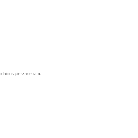
zīdainus pieskārienam.