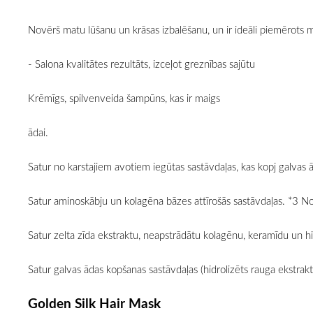
Novērš matu lūšanu un krāsas izbalēšanu, un ir ideāli piemērots 
- Salona kvalitātes rezultāts, izceļot greznības sajūtu
Krēmīgs, spilvenveida šampūns, kas ir maigs
ādai.
Satur no karstajiem avotiem iegūtas sastāvdaļas, kas kopj galvas 
Satur aminoskābju un kolagēna bāzes attīrošās sastāvdaļas. *3 Nosk
Satur zelta zīda ekstraktu, neapstrādātu kolagēnu, keramīdu un hi
Satur galvas ādas kopšanas sastāvdaļas (hidrolizēts rauga ekstrakts
Golden Silk Hair Mask