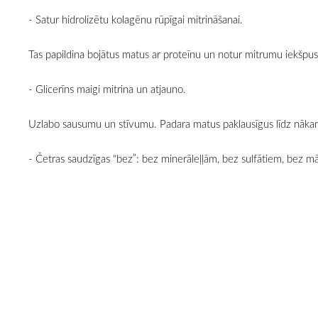
- Satur hidrolizētu kolagēnu rūpīgai mitrināšanai.
Tas papildina bojātus matus ar proteīnu un notur mitrumu iekšpusē
- Glicerīns maigi mitrina un atjauno.
Uzlabo sausumu un stīvumu. Padara matus paklausīgus līdz nāka
- Četras saudzīgas “bez”: bez minerāleļļām, bez sulfātiem, bez m