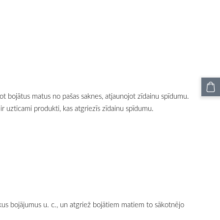
jot bojātus matus no pašas saknes, atjaunojot zīdainu spīdumu.
 ir uzticami produkti, kas atgriezīs zīdainu spīdumu.
kus bojājumus u. c., un atgriež bojātiem matiem to sākotnējo